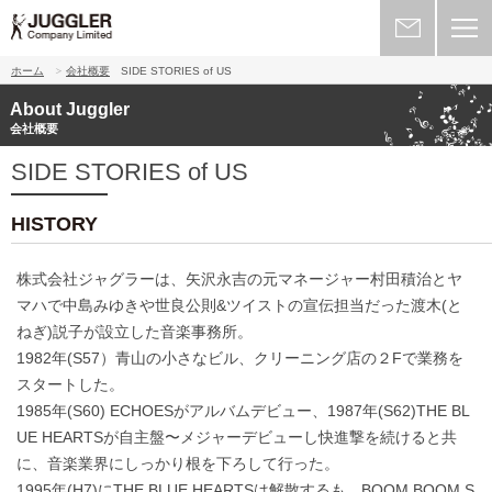
ホーム
会社概要
SIDE STORIES of US
About Juggler
会社概要
SIDE STORIES of US
HISTORY
株式会社ジャグラーは、矢沢永吉の元マネージャー村田積治とヤ
マハで中島みゆきや世良公則&ツイストの宣伝担当だった渡木(と
ねぎ)説子が設立した音楽事務所。
1982年(S57）青山の小さなビル、クリーニング店の２Fで業務を
スタートした。
1985年(S60) ECHOESがアルバムデビュー、1987年(S62)THE BL
UE HEARTSが自主盤〜メジャーデビューし快進撃を続けると共
に、音楽業界にしっかり根を下ろして行った。
1995年(H7)にTHE BLUE HEARTSは解散するも、BOOM BOOM S