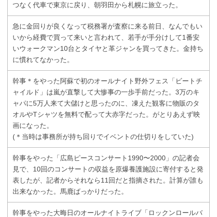
つなく代車で東京に戻り、朝羽田から札幌に旅立った。
急に金回りが良くなって税務署が査察に来る前日、なんでもい
いから経費で買って来いと言われて、若手が手分けして1番安
いウォークマン10台とタイヤと革ジャンを買ってきた。金持ち
に慣れてなかった。
幹事＊をやった阿蘇で初のオールナイト野外フェス「ビートチ
ャイルド」は嵐が直撃して大惨事の一歩手前だった。3万のキ
ャパに5万人来て大儲けと思ったのに、凍えた観客に物販のタ
オルやTシャツを無料で配って大赤字だった。がとりあえず映
画になった。
(＊当時は事務所が持ち回りでイベントの仕切りをしていた)
幹事をやった「広島ピースコンサート1990〜2000」の記者会
見で、10回のコンサートの収益を原爆養護施設に寄付すると発
表したが、記者からそれなら11回だと指摘された。計算が誰も
出来なかった。馬鹿ばっかりだった。
幹事をやった大晦日のオールナイトライブ「ロックンロールバ