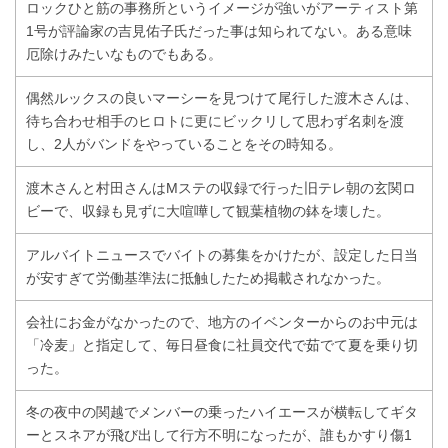
ロックひと筋の事務所というイメージが強いがアーティスト第
1号が評論家の吉見佑子氏だった事は知られてない。ある意味
厄除けみたいなものでもある。
偶然ルックスの良いマーシーを見つけて尾行した渡木さんは、
待ち合わせ相手のヒロトに更にビックリして思わず名刺を渡
し、2人がバンドをやっていることをその時知る。
渡木さんと村田さんはMステの収録で行った旧テレ朝の玄関ロ
ビーで、収録も見ずに大喧嘩して観葉植物の鉢を壊した。
アルバイトニュースでバイトの募集をかけたが、設定した日当
が安すぎて労働基準法に抵触したため掲載されなかった。
会社にお金がなかったので、地方のイベンターからのお中元は
「冷麦」と指定して、毎日昼食に社員交代で茹でて夏を乗り切
った。
冬の夜中の関越でメンバーの乗ったハイエースが横転してギタ
ーとスネアが飛び出して行方不明になったが、誰もかすり傷1