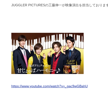
JUGGLER PICTURESの工藤伸一が映像演出を担当しておりま
https://www.youtube.com/watch?v=_gac9wGBahU