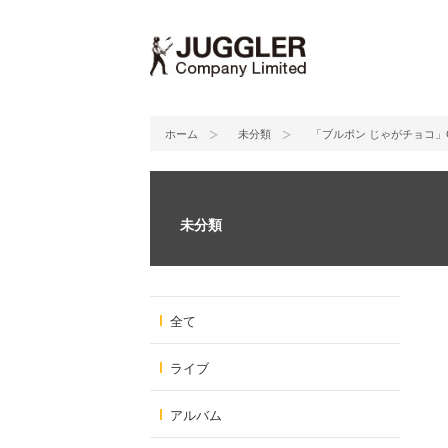
ホーム
未分類
「ブルボン じゃがチョコ」
未分類
全て
ライブ
アルバム