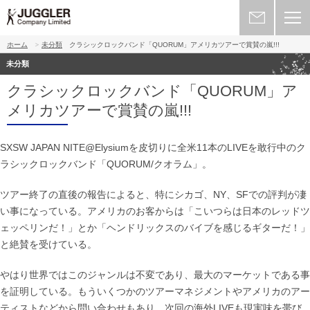
ホーム
未分類
クラシックロックバンド「QUORUM」アメリカツアーで賞賛の嵐!!!
未分類
クラシックロックバンド「QUORUM」ア
メリカツアーで賞賛の嵐!!!
SXSW JAPAN NITE@Elysiumを皮切りに全米11本のLIVEを敢行中のク
ラシックロックバンド「QUORUM/クオラム」。
ツアー終了の直後の報告によると、特にシカゴ、NY、SFでの評判が凄
い事になっている。アメリカのお客からは「こいつらは日本のレッドツ
ェッペリンだ！」とか「ヘンドリックスのバイブを感じるギターだ！」
と絶賛を受けている。
やはり世界ではこのジャンルは不変であり、最大のマーケットである事
を証明している。もういくつかのツアーマネジメントやアメリカのアー
ティストなどから問い合わせもあり、次回の海外LIVEも現実味を帯び